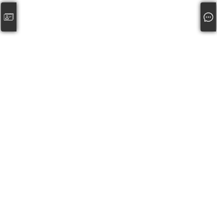
公司名称: 慈溪市顺通网络技术有限公司
邮箱: service@25175.com
传真: 0574-63559457