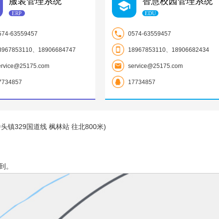
服装管理系统
智慧校园管理系统
ERP
EDU
574-63559457
0574-63559457
8967853110、18906684747
18967853110、18906682434
ervice@25175.com
service@25175.com
7734857
17734857
镇329国道线 枫林站 往北800米)
找到。