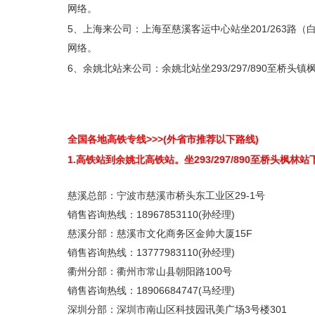
网络。
5、上海来公司：上海至慈溪客运中心站坐201/263路
网络。
6、余姚北站来公司：余姚北站坐293/297/890至桥头镇
全国各地高铁专线>>>(外省市推荐以下路线)
1.高铁站到余姚北高铁站。坐293/297/890至桥头枫
慈溪总部：宁波市慈溪市桥头东工业区29-1号
销售咨询热线：18967853110(孙经理)
慈溪分部：慈溪市文化商务区金帅大厦15F
销售咨询热线：13777983110(孙经理)
衢州分部：衢州市常山县朝阳路100号
销售咨询热线：18906684747(马经理)
深圳分部：深圳市南山区科技园讯美广场3号楼301