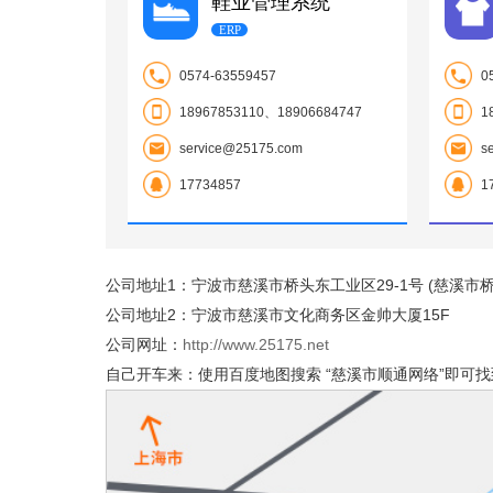
鞋业管理系统
ERP
0574-63559457
0
18967853110、18906684747
1
service@25175.com
s
17734857
1
公司地址1：宁波市慈溪市桥头东工业区29-1号 (慈溪市桥头
公司地址2：宁波市慈溪市文化商务区金帅大厦15F
公司网址：
http://www.25175.net
自己开车来：使用百度地图搜索 “慈溪市顺通网络”即可