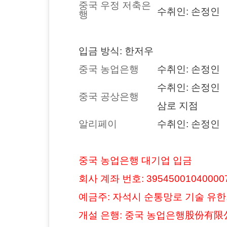
중국 우정 저축은
수취인: 손정인 카
행
입금 방식: 한저우
중국 농업은행
수취인: 손정인 카
수취인: 손정인 카
중국 공상은행
삼로 지점
알리페이
수취인: 손정인 계좌
중국 농업은행 대기업 입금
회사 계좌 번호: 39545001040000
예금주: 자석시 순통망로 기술 유
개설 은행: 중국 농업은행股份有限